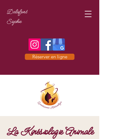
Delafont
Sophie
Réserver en ligne
La Kinésiologie Animale