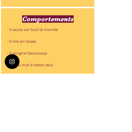
Comportements
- Il saute sur tout le monde
- Il tire en laisse
- Il grogne beaucoup
- Il a du mal à rester seul
- Il m'envahit
Elevage
- Productions de lait / miel diminuée ou
moins qualitative