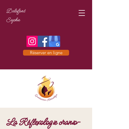
Delafont
Sophie
Réserver en ligne
La Réflexologie cranio-