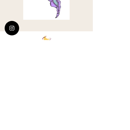
Quintessence Kinésiologie
Delafont Sophie
226 route de Nouaillé
86550 MIGNALOUX BEAUVOIR
06.07.38.50.39